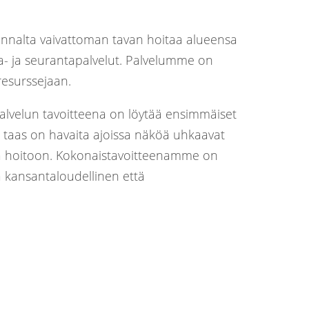
annalta vaivattoman tavan hoitaa alueensa
a- ja seurantapalvelut. Palvelumme on
resurssejaan.
alvelun tavoitteena on löytää ensimmäiset
 taas on havaita ajoissa näköä uhkaavat
sa hoitoon. Kokonaistavoitteenamme on
kansantaloudellinen että