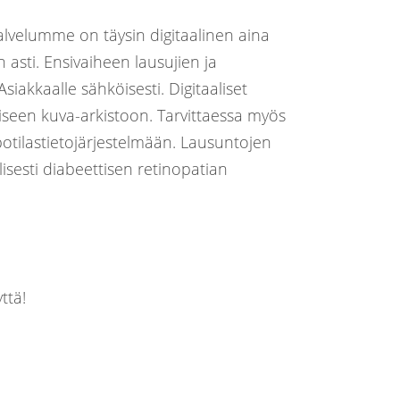
alvelumme on täysin digitaalinen aina
asti. Ensivaiheen lausujien ja
iakkaalle sähköisesti. Digitaaliset
iseen kuva-arkistoon. Tarvittaessa myös
otilastietojärjestelmään. Lausuntojen
isesti diabeettisen retinopatian
ttä!