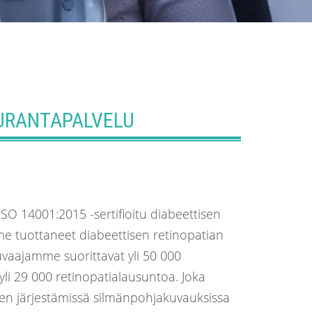
EURANTAPALVELU
O 14001:2015 -sertifioitu diabeettisen
me tuottaneet diabeettisen retinopatian
vaajamme suorittavat yli 50 000
li 29 000 retinopatialausuntoa. Joka
en järjestämissä silmänpohjakuvauksissa