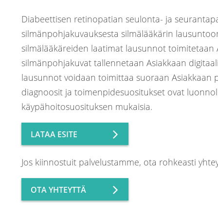
Diabeettisen retinopatian seulonta- ja seurantap
silmänpohjakuvauksesta silmälääkärin lausuntoon 
silmälääkäreiden laatimat lausunnot toimitetaan As
silmänpohjakuvat tallennetaan Asiakkaan digitaal
lausunnot voidaan toimittaa suoraan Asiakkaan p
diagnoosit ja toimenpidesuositukset ovat luonnoll
käypähoitosuosituksen mukaisia.
LATAA ESITE
Jos kiinnostuit palvelustamme, ota rohkeasti yhtey
OTA YHTEYTTÄ