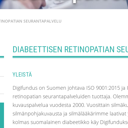
ETINOPATIAN SEURANTAPALVELU
DIABEETTISEN RETINOPATIAN S
U
YLEISTÄ
Digifundus on Suomen johtava ISO 9001:2015 ja IS
retinopatian seurantapalveluiden tuottaja. Olem
kuvauspalvelua vuodesta 2000. Vuosittain silmäku
silmänpohjakuvausta ja silmälääkärimme laativat y
kolmas suomalainen diabeetikko käy Digifunduks