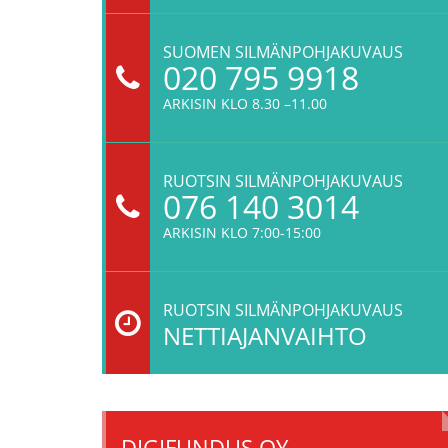
SUOMEN SILMÄNPOHJAKUVAUS
020 795 9918
ARKISIN KLO 8.30 –11.00
RUOTSIN SILMÄNPOHJAKUVAUS
076 140 3014
ARKISIN KLO 7:00-15:00
RUOTSIN SILMÄNPOHJAKUVAUS
NETTIAJANVAIHTO
DIGIFUNDUS OY