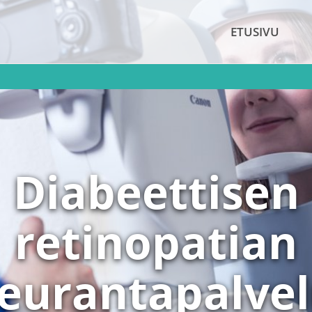
ETUSIVU
Diabeettisen
retinopatian
eurantapalve