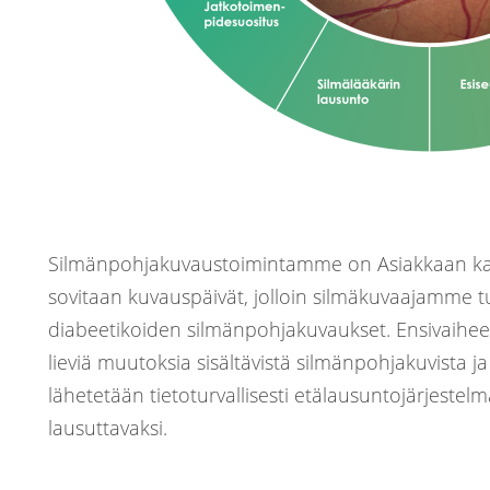
Silmänpohjakuvaustoimintamme on Asiakkaan kan
sovitaan kuvauspäivät, jolloin silmäkuvaajamme tu
diabeetikoiden silmänpohjakuvaukset. Ensivaiheen 
lieviä muutoksia sisältävistä silmänpohjakuvista j
lähetetään tietoturvallisesti etälausuntojärjestelmä
lausuttavaksi.