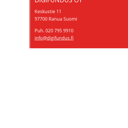
Keskustie 11
97700 Ranua Suomi
Puh. 020 795 9910
info@digifundus.fi