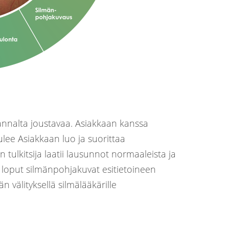
nalta joustavaa. Asiakkaan kanssa
lee Asiakkaan luo ja suorittaa
tulkitsija laatii lausunnot normaaleista ja
a loput silmänpohjakuvat esitietoineen
n välityksellä silmälääkärille